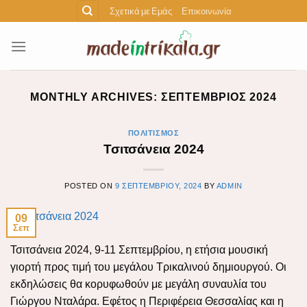
Skip
Σχετικά με Εμάς
Επικοινωνία
to
content
MONTHLY ARCHIVES:
ΣΕΠΤΈΜΒΡΙΟΣ 2024
ΠΟΛΙΤΙΣΜΌΣ
Τσιτσάνεια 2024
POSTED ON
9 ΣΕΠΤΕΜΒΡΊΟΥ, 2024
BY
ADMIN
09
Σεπ
Τσιτσάνεια 2024, 9-11 Σεπτεμβρίου, η ετήσια μουσική
γιορτή προς τιμή του μεγάλου Τρικαλινού δημιουργού. Οι
εκδηλώσεις θα κορυφωθούν με μεγάλη συναυλία του
Γιώργου Νταλάρα. Εφέτος η Περιφέρεια Θεσσαλίας και η