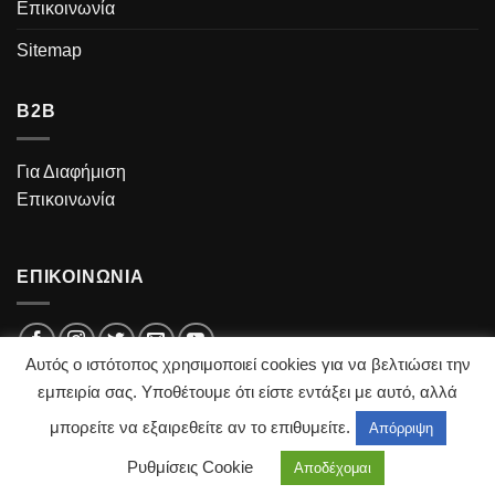
Επικοινωνία
Sitemap
B2B
Για Διαφήμιση
Επικοινωνία
ΕΠΙΚΟΙΝΩΝΙΑ
Αυτός ο ιστότοπος χρησιμοποιεί cookies για να βελτιώσει την
Email:
madeintrikala@gmail.com
εμπειρία σας. Υποθέτουμε ότι είστε εντάξει με αυτό, αλλά
μπορείτε να εξαιρεθείτε αν το επιθυμείτε.
Απόρριψη
Ρυθμίσεις Cookie
Αποδέχομαι
Copyright 2026 ©
Creations by
LOUKAS KOUROS