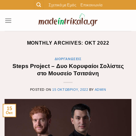
Skip
Σχετικά με Εμάς
Επικοινωνία
to
content
MONTHLY ARCHIVES:
ΟΚΤ 2022
ΔΙΟΡΓΑΝΏΣΕΙΣ
Steps Project – Δυο Κορυφαίοι Σολίστες
στο Μουσείο Τσιτσάνη
POSTED ON
15 ΟΚΤΩΒΡΊΟΥ, 2022
BY
ADMIN
15
Οκτ